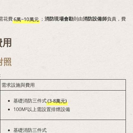
需花費
；
消防現場會勘
則由
消防設備師
負責，費
6萬~10萬元
費用
對照
：
需求設施與費用
基礎消防三件式
(3-8萬元)
100M²以上需設置排煙設備
基礎消防三件式